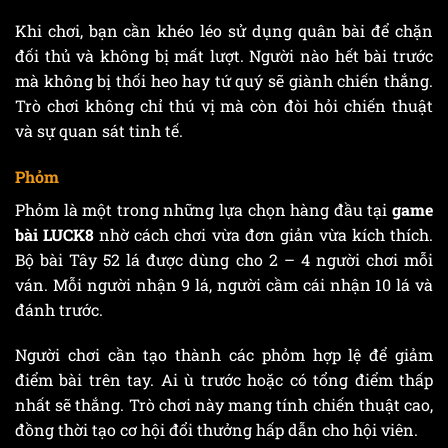
Khi chơi, bạn cần khéo léo sử dụng quân bài để chặn
đối thủ và không bị mất lượt. Người nào hết bài trước
mà không bị thối heo hay tứ quý sẽ giành chiến thắng.
Trò chơi không chỉ thú vị mà còn đòi hỏi chiến thuật
và sự quan sát tinh tế.
Phỏm
Phỏm là một trong những lựa chọn hàng đầu tại
game
bài LUCK8
nhờ cách chơi vừa đơn giản vừa kích thích.
Bộ bài Tây 52 lá được dùng cho 2 – 4 người chơi mỗi
ván. Mỗi người nhận 9 lá, người cầm cái nhận 10 lá và
đánh trước.
Người chơi cần tạo thành các phỏm hợp lệ để giảm
điểm bài trên tay. Ai ù trước hoặc có tổng điểm thấp
nhất sẽ thắng. Trò chơi này mang tính chiến thuật cao,
đồng thời tạo cơ hội đổi thưởng hấp dẫn cho hội viên.