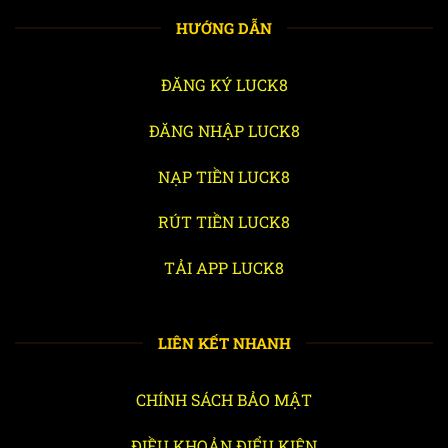
HƯỚNG DẪN
ĐĂNG KÝ LUCK8
ĐĂNG NHẬP LUCK8
NẠP TIỀN LUCK8
RÚT TIỀN LUCK8
TẢI APP LUCK8
LIÊN KẾT NHANH
CHÍNH SÁCH BẢO MẬT
ĐIỀU KHOẢN ĐIỂU KIỆN