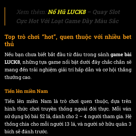
Xem thêm:
Nổ Hũ LUCK8
– Quay Slot
Cực Hot Với Loạt Game Đầy Màu Sắc
Top trò chơi “hot”, quen thuộc với nhiều bet
thủ
Nếu bạn chưa biết bắt đầu từ đâu trong sảnh
game bài
LUCK8
, những tựa game nổi bật dưới đây chắc chắn sẽ
mang đến trải nghiệm giải trí hấp dẫn và cơ hội thắng
thưởng cao.
Tiến lên miền Nam
Tiến lên miền Nam là trò chơi quen thuộc, dựa trên
hình thức chơi truyền thống ngoài đời thực. Mỗi ván
sử dụng bộ bài 52 lá, dành cho 2 – 4 người tham gia. Hệ
thống chia cho mỗi người 13 lá, và người sở hữu quân 3
bích sẽ đánh trước.