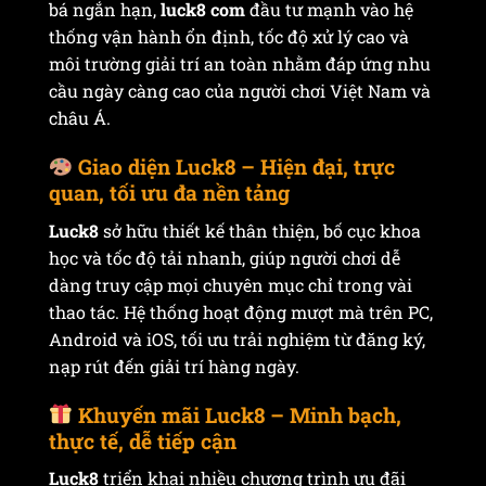
bá ngắn hạn,
luck8 com
đầu tư mạnh vào hệ
thống vận hành ổn định, tốc độ xử lý cao và
môi trường giải trí an toàn nhằm đáp ứng nhu
cầu ngày càng cao của người chơi Việt Nam và
châu Á.
Giao diện Luck8 – Hiện đại, trực
quan, tối ưu đa nền tảng
Luck8
sở hữu thiết kế thân thiện, bố cục khoa
học và tốc độ tải nhanh, giúp người chơi dễ
dàng truy cập mọi chuyên mục chỉ trong vài
thao tác. Hệ thống hoạt động mượt mà trên PC,
Android và iOS, tối ưu trải nghiệm từ đăng ký,
nạp rút đến giải trí hàng ngày.
Khuyến mãi Luck8 – Minh bạch,
thực tế, dễ tiếp cận
Luck8
triển khai nhiều chương trình ưu đãi