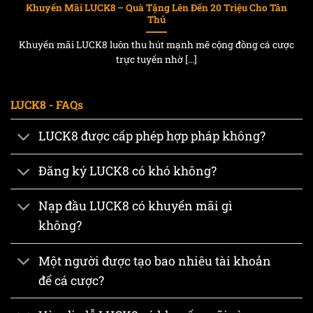
Khuyến Mãi LUCK8 – Quà Tặng Lên Đến 20 Triệu Cho Tân
Bắn cá đổi thưởng: Đồ họa 3D sắc nét.
Thủ
Game bài truyền thống: Tài xỉu, xóc đĩa, tiến
Khuyến mãi LUCK8 luôn thu hút mạnh mẽ cộng đồng cá cược
lên, lô đề.
trực tuyến nhờ [...]
Bảo mật Luck8 – Chuẩn quốc tế
LUCK8 - FAQs
Hệ thống áp dụng mã hóa SSL 256-bit, xác
minh đa lớp và giám sát giao dịch 24/7 nhằm
LUCK8 được cấp phép hợp pháp không?
bảo vệ tối đa dữ liệu người dùng, đảm bảo mọi
hoạt động diễn ra an toàn, minh bạch và ổn
Đăng ký LUCK8 có khó không?
định.
Nạp đầu LUCK8 có khuyến mãi gì
Nạp rút Luck8 – Nhanh chóng, rõ
không?
ràng
Luck8
hỗ trợ đa dạng phương thức thanh toán
Một người được tạo bao nhiêu tài khoản
phổ biến, xử lý giao dịch nhanh, minh bạch và
để cá cược?
tối ưu cho người dùng Việt Nam.